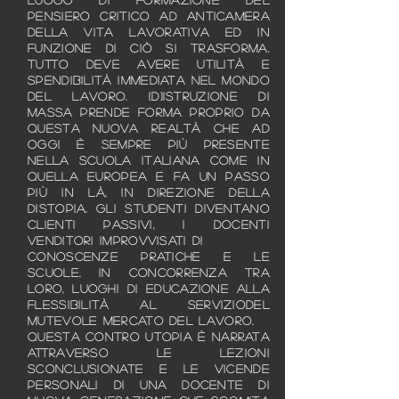
pensiero critico ad anticamera
della vita lavorativa ed in
funzione di ciò si trasforma.
Tutto deve avere utilità e
spendibilità immediata nel mondo
del lavoro. (D)istruzione di
massa prende forma proprio da
questa nuova realtà che ad
oggi è sempre più presente
nella scuola italiana come in
quella europea e fa un passo
più in là, in direzione della
distopia. Gli studenti diventano
clienti passivi, i docenti
venditori improvvisati di
conoscenze pratiche e le
scuole, in concorrenza tra
loro, luoghi di educazione alla
flessibilità al serviziodel
mutevole mercato del lavoro.
Questa contro utopia è narrata
attraverso le lezioni
sconclusionate e le vicende
personali di una docente di