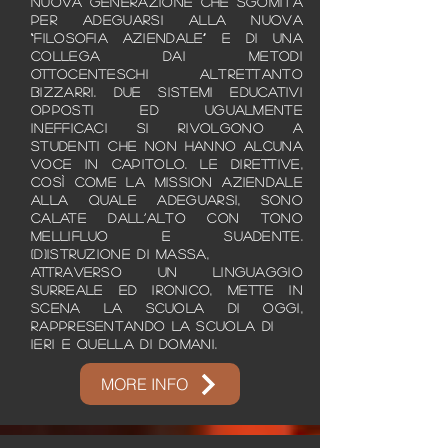
nuova generazione che sgomita
per adeguarsi alla nuova
“filosofia aziendale” e di una
collega dai metodi
ottocenteschi altrettanto
bizzarri. Due sistemi educativi
opposti ed ugualmente
inefficaci si rivolgono a
studenti che non hanno alcuna
voce in capitolo. Le direttive,
così come la mission aziendale
alla quale adeguarsi, sono
calate dall’alto con tono
mellifluo e suadente.
(D)istruzione di massa,
attraverso un linguaggio
surreale ed ironico, mette in
scena la scuola di oggi,
rappresentando la scuola di
ieri e quella di domani.
MORE INFO