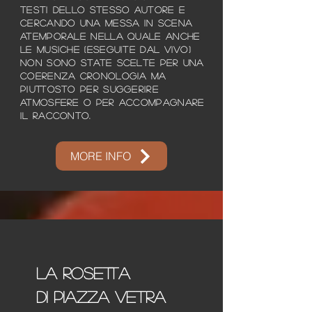
testi dello stesso autore e
cercando una messa in scena
atemporale nella quale anche
le musiche (eseguite dal vivo)
non sono state scelte per una
coerenza cronologia ma
piuttosto per suggerire
atmosfere o per accompagnare
il racconto.
MORE INFO
LA rosetta
di piazza vetra