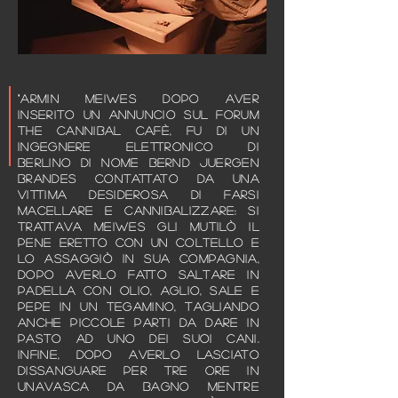
"Armin Meiwes dopo aver
inserito un annuncio sul forum
The Cannibal Cafè, fu di un
ingegnere elettronico di
Berlino di nome Bernd Juergen
Brandes
contattato da una
vittima desiderosa di farsi
macellare e cannibalizzare: si
trattava Meiwes gli mutilò il
pene eretto con un coltello e
lo assaggiò in sua compagnia,
dopo averlo fatto saltare in
padella con olio, aglio, sale e
pepe in un tegamino,
tagliando
anche piccole parti da dare in
pasto ad uno dei suoi cani.
Infine, dopo averlo lasciato
dissanguare per tre ore in
unavasca da bagno mentre