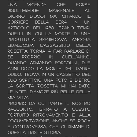
Una vicenda che forse
risulterebbe marginale al
giorno d’oggi ma citando il
Corriere della Sera in un
articolo del 1980 “erano tempi
quelli, in cui la morte di una
prostituta significava ancora
qualcosa”. L’assassinio della
Rosetta torna a far parlare di
sé proprio in quell’anno,
quando Armando Forcolini, due
anni dopo la morte del padre
Guido, trova in un cassetto del
suo scrittoio una foto e dietro
la scritta “Rosetta, mi hai dato
le notti d’amore più belle della
mia vita”.
Proprio da qui parte il nostro
racconto, ispirato a questo
fortuito ritrovamento e alla
documentazione, anche se poca
e controversa, che ci rimane di
questa triste storia.