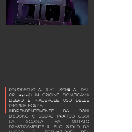
&quot;scuòla, (lat. schŏla, dal
gr. σχολή) in origine significava
libero e piacevole uso delle
proprie forze,
indipendentemente da ogni
bisogno o scopo pratico
Oggi
la scuola ha mutato
drasticamente il suo ruolo, da
luogo di formazione del