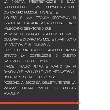
La nostra interpretazione si basa
sull'equilibrio tra un'ambientazione
gotica, uno humour tipicamente
inglese, e una tecnica recitativa di
tradizione italiana resa celebre dall'
Arlecchino servitore di due
padroni di Giorgio Strehler o dalle
Giullarate di Dario Fo. Molte infatti sono
le citazioni e gli omaggi a
questi due maestri del teatro che hanno
ispirato la costruzione di questo
spettacolo. Fruibile da un
target molto ampio è adatto sia ai
bambini che agli adulti che attraverso il
divertimento tipico del genere
possono, a seconda dell'età, trarre la
propria interpretazione di questa
morality.