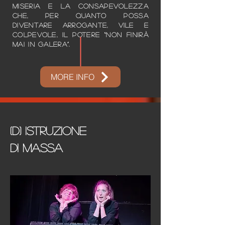
miseria e la consapevolezza
che, per quanto possa
diventare arrogante, vile e
colpevole, il potere “non finirà
mai in galera”.
MORE INFO
(d) istruzione
di massa