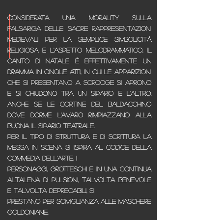
Considerata una morality sulla
falsariga delle sacre rappresentazioni
medievali per la semplice simbolicità
religiosa e l'aspetto melodrammatico, il
Canto di Natale è effettivamente un
dramma in cinque atti, in cui le apparizioni
che si presentano a Scrooge si aprono
e si chiudono tra un sipario e l'altro,
anche se le cortine del baldacchino
dove dorme l'avaro rimpiazzano alla
buona il sipario teatrale.
Per il tipo di struttura e di scrittura la
messa in scena si ispira al codice della
commedia dell'arte. I
personaggi, grotteschi e in una continua
altalena di pulsioni, talvolta benevole
e talvolta deprecabili, si
prestano per somiglianza alle maschere
goldoniane.