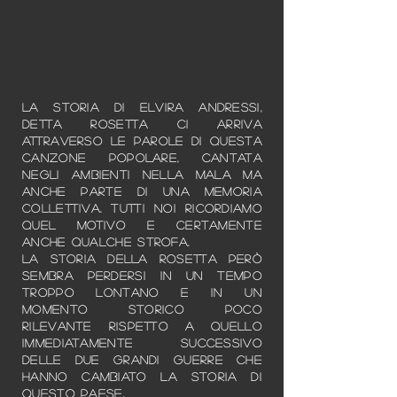
La storia di Elvira Andressi,
detta Rosetta ci arriva
attraverso le parole di questa
canzone popolare, cantata
negli ambienti nella mala ma
anche parte di una memoria
collettiva. Tutti noi ricordiamo
quel motivo e certamente
anche qualche strofa.
La storia della Rosetta però
sembra perdersi in un tempo
troppo lontano e in un
momento storico poco
rilevante rispetto a quello
immediatamente successivo
delle due grandi guerre che
hanno cambiato la storia di
questo paese.