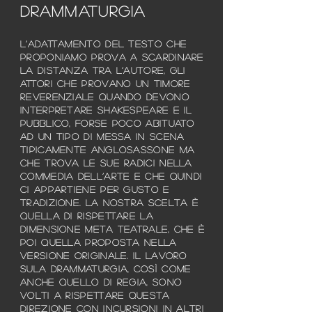
DRAMMATURGIA
L’adattamento del testo che
proponiamo prova a scardinare
la distanza tra l’autore, gli
attori che provano un timore
reverenziale quando devono
interpretare Shakespeare e il
pubblico, forse poco abituato
ad un tipo di messa in scena
tipicamente anglosassone ma
che trova le sue radici nella
commedia dell’arte e che quindi
ci appartiene per gusto e
tradizione. La nostra scelta è
quella di rispettare la
dimensione meta teatrale, che è
poi quella proposta nella
versione originale. Il lavoro
sula drammaturgia, così come
anche quello di regia, sono
volti a rispettare questa
direzione con incursioni in altri