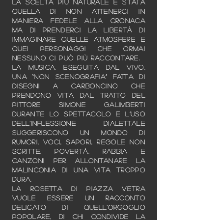
La scelta più naturale è stata
quella di non attenerci in
maniera fedele alla cronaca
ma di prenderci la libertà di
immaginare quelle atmosfere e
quei personaggi che ormai
nessuno ci può più raccontare.
La musica, eseguita dal vivo,
una “non scenografia” fatta di
disegni a carboncino che
prendono vita dal tratto del
pittore Simone Galimberti
durante lo spettacolo e l’uso
dell’inflessione dialettale
suggeriscono un mondo di
rumori, voci, sapori, regole non
scritte, povertà, rabbia e
canzoni per allontanare la
malinconia di una vita troppo
dura.
La Rosetta di piazza Vetra
vuole essere un racconto
delicato di quell’orgoglio
popolare, di chi condivide la