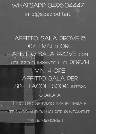
whatsapp 3496104447
info@spaziodilait
AFFITTO SALA PROVE 15
€/h min. 5 ore
AFFITTO SALA PROVE
CON
20€/h
UTILIZZO DI IMPIANTO LUCI
min. 4 ore
AFFITTO sala PER
SPETTACOLI 300€
intera
giornata
( incluso servizio biglietteria e
tecnico audio/luci per puntamenti
e memorie )